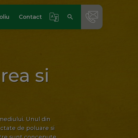
search
oliu
Contact
Select Language
▼
search
rea si
mediului. Unul din
ectate de poluare si
stre sunt concepute