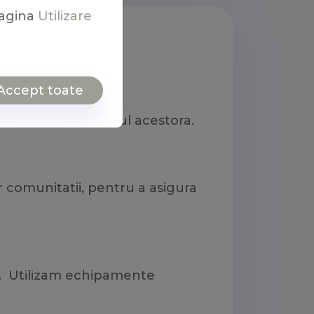
agina
Utilizare
Accept toate
ontaminare si gradul acestora.
r comunitatii, pentru a asigura
te. Utilizam echipamente