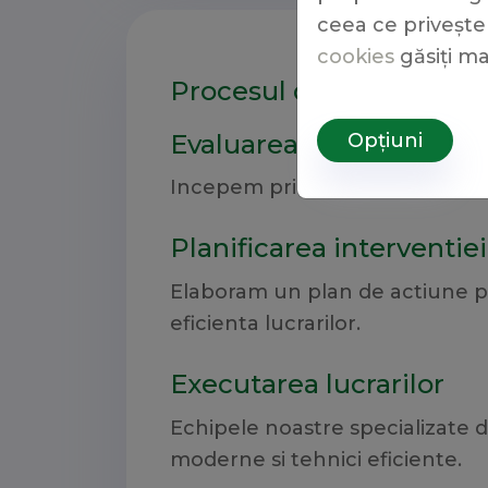
ceea ce priveșt
cookies
găsiți ma
Procesul de lucrari de e
Opțiuni
Evaluarea zonei
Incepem printr-o evaluare detal
Planificarea interventiei
Elaboram un plan de actiune per
eficienta lucrarilor.
Executarea lucrarilor
Echipele noastre specializate 
moderne si tehnici eficiente.