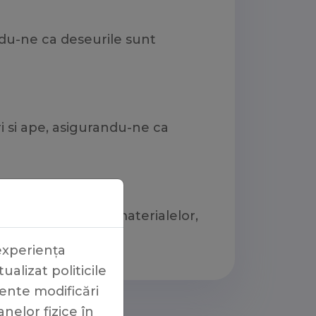
du-ne ca deseurile sunt
i si ape, asigurandu-ne ca
rtul si reciclarea materialelor,
 experiența
lizat politicile
cente modificări
elor fizice în