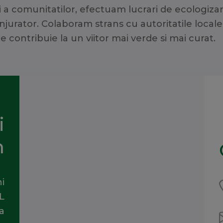
 a comunitatilor, efectuam lucrari de ecologizar
onjurator. Colaboram strans cu autoritatile local
e contribuie la un viitor mai verde si mai curat.
i
m
i
L
a