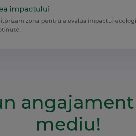
rea impactului
nitorizam zona pentru a evalua impactul ecologiz
btinute.
n angajament 
mediu!