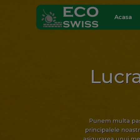
Acasa
Lucra
Punem multa pasiu
principalele noastr
asigurarea unui me