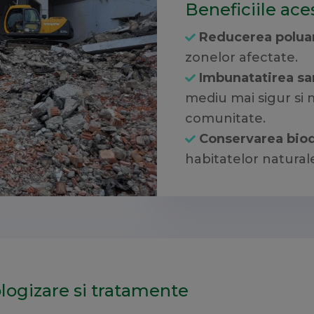
Beneficiile aces
Reducerea poluar
zonelor afectate.
Imbunatatirea san
mediu mai sigur si 
comunitate.
Conservarea biod
habitatelor natural
ologizare si tratamente