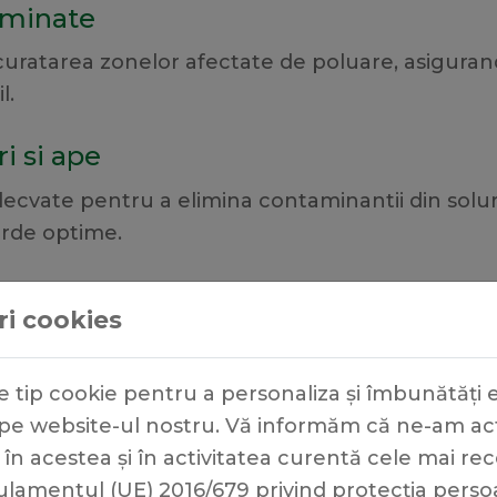
aminate
curatarea zonelor afectate de poluare, asiguran
l.
i si ape
ecvate pentru a elimina contaminantii din solur
arde optime.
or
ări cookies
ionare a deseurilor, inclusiv colectarea, transpo
.
de tip cookie pentru a personaliza și îmbunătăți
 website-ul nostru. Vă informăm că ne-am actua
în acestea și în activitatea curentă cele mai re
amentul (UE) 2016/679 privind protecția persoan