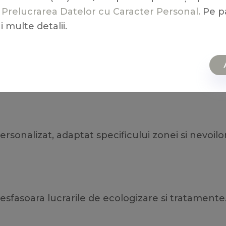
e
Prelucrarea Datelor cu Caracter Personal.
Pe p
i multe detalii.
cologizare
iata a zonei afectate, identificand tipurile de c
sonalizat, adaptat specificului zonei si nevoilo
desfasoara lucrarile de ecologizare si tratamen