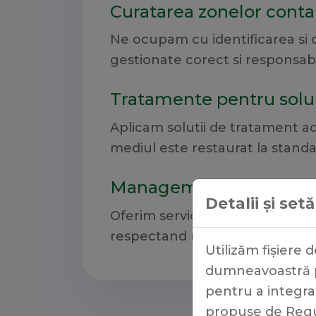
Curatarea zonelor cont
Ne ocupam cu identificarea si 
gestionate corect si responsabi
Tratamente pentru solur
Aplicam solutii de tratament ad
mediul este restaurat la stand
Managementul deseuril
Detalii și set
Oferim servicii complete de gest
respectand normele de mediu
Utilizăm fișiere 
dumneavoastră pe
pentru a integra 
propuse de Regul