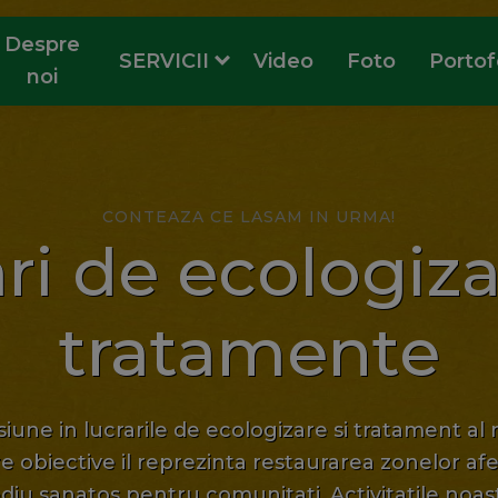
Despre
SERVICII
Video
Foto
Portof
noi
CONTEAZA CE LASAM IN URMA!
ri de ecologiza
tratamente
ne in lucrarile de ecologizare si tratament al 
e obiective il reprezinta restaurarea zonelor af
diu sanatos pentru comunitati. Activitatile noa