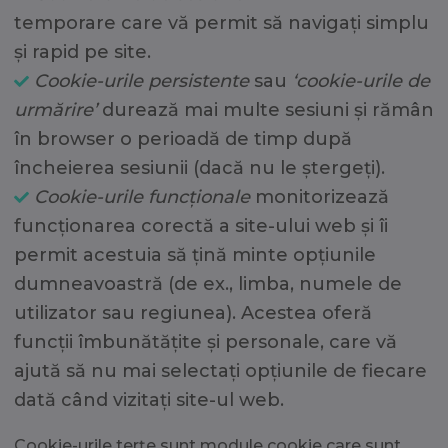
temporare care vă permit să navigați simplu
și rapid pe site.
Cookie-urile persistente
sau
‘cookie-urile de
urmărire’
durează mai multe sesiuni și rămân
în browser o perioadă de timp după
încheierea sesiunii (dacă nu le ștergeți).
Cookie-urile funcționale
monitorizează
funcționarea corectă a site-ului web și îi
permit acestuia să țină minte opțiunile
dumneavoastră (de ex., limba, numele de
utilizator sau regiunea). Acestea oferă
funcții îmbunătățite și personale, care vă
ajută să nu mai selectați opțiunile de fiecare
dată când vizitați site-ul web.
Cookie-urile terțe sunt module cookie care sunt