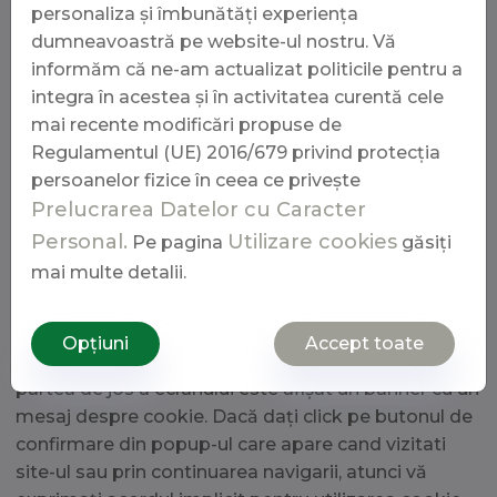
identitatea și, de aceea, nu vă putem
personaliza și îmbunătăți experiența
identifica cu ajutorul lor. Site-ul nostru web
dumneavoastră pe website-ul nostru. Vă
poate conține link-uri către alte site-uri web
informăm că ne-am actualizat politicile pentru a
integra în acestea și în activitatea curentă cele
care nu sunt deținute/administrate de
mai recente modificări propuse de
www.ecoswiss.ro
(conținut terț, linkuri și
Regulamentul (UE) 2016/679 privind protecția
plug-in-uri).
www.ecoswiss.ro
nu își asumă
persoanelor fizice în ceea ce privește
responsabilitatea pentru practicile de
Prelucrarea Datelor cu Caracter
confidențialitate aplicate de aceste site-uri
Personal.
Utilizare cookies
Pe pagina
găsiți
web.
mai multe detalii.
Cum vă exprimați acordul?
Opțiuni
Accept toate
Când vizitați pentru prima dată site-ul nostru, în
partea de jos a ecranului este afișat un banner cu un
mesaj despre cookie. Dacă dați click pe butonul de
confirmare din popup-ul care apare cand vizitati
site-ul sau prin continuarea navigarii, atunci vă